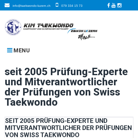
Skip
info@taekwondo-luzern.ch
079 334 15 73
to
Facebook
LinkedIn
Instagra
content
MENU
seit 2005 Prüfung-Experte
und Mitverantwortlicher
der Prüfungen von Swiss
Taekwondo
SEIT 2005 PRÜFUNG-EXPERTE UND
MITVERANTWORTLICHER DER PRÜFUNGEN
VON SWISS TAEKWONDO