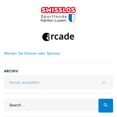
Werden Sie Gönner oder Sponsor
ARCHIV
Archiv
Search
search
for: