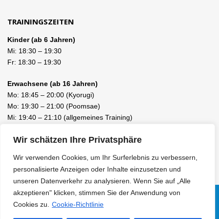
TRAININGSZEITEN
Kinder (ab 6 Jahren)
Mi:
18:30
–
19:30
Fr:
18:30
–
19:30
Erwachsene (ab 16 Jahren)
Mo:
18:45
–
20:00
(Kyorugi)
Mo:
19:30
–
21:00
(Poomsae)
Mi:
19:40
–
21:10
(allgemeines Training)
Fr:
19:40
–
21:10
(allgemeines Training)
Wir schätzen Ihre Privatsphäre
Wir verwenden Cookies, um Ihr Surferlebnis zu verbessern,
personalisierte Anzeigen oder Inhalte einzusetzen und
unseren Datenverkehr zu analysieren. Wenn Sie auf „Alle
akzeptieren" klicken, stimmen Sie der Anwendung von
Cookies zu.
Cookie-Richtlinie
Facebook
LinkedIn
Instagram