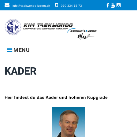
Skip
info@taekwondo-luzern.ch
079 334 15 73
to
Facebook
LinkedIn
Instagra
content
MENU
KADER
KADER
Hier findest du das Kader und höheren Kupgrade