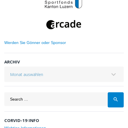
Werden Sie Gönner oder Sponsor
ARCHIV
Archiv
Search
search
for:
CORVID-19 INFO