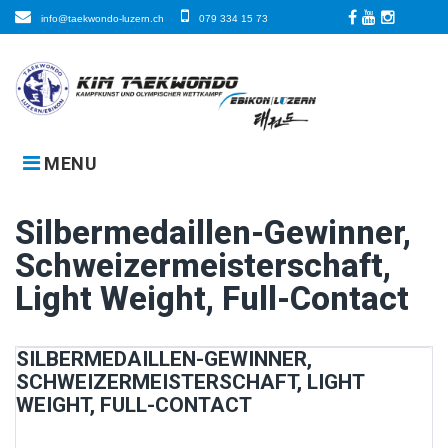
Skip
info@taekwondo-luzern.ch
079 334 15 73
to
Facebook
LinkedIn
Instagra
content
MENU
Silbermedaillen-Gewinner,
Schweizermeisterschaft,
Light Weight, Full-Contact
SILBERMEDAILLEN-GEWINNER,
SCHWEIZERMEISTERSCHAFT, LIGHT
WEIGHT, FULL-CONTACT