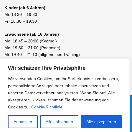
Kinder (ab 6 Jahren)
Mi:
18:30
–
19:30
Fr:
18:30
–
19:30
Erwachsene (ab 16 Jahren)
Mo:
18:45
–
20:00
(Kyorugi)
Mo:
19:30
–
21:00
(Poomsae)
Mi:
19:40
–
21:10
(allgemeines Training)
Fr:
19:40
–
21:10
(allgemeines Training)
Wir schätzen Ihre Privatsphäre
Wir verwenden Cookies, um Ihr Surferlebnis zu verbessern,
personalisierte Anzeigen oder Inhalte einzusetzen und
unseren Datenverkehr zu analysieren. Wenn Sie auf „Alle
akzeptieren" klicken, stimmen Sie der Anwendung von
Cookies zu.
Cookie-Richtlinie
Facebook
LinkedIn
Instagram
© 2010 - 2026 KIM TAEKWONDO SCHULE LUZERN / EBIKON /
Anpassen
Alles ablehnen
Alle akzeptieren
KAMPFSPORT |
Datenschutzerklärung
|
Haftungsausschluss