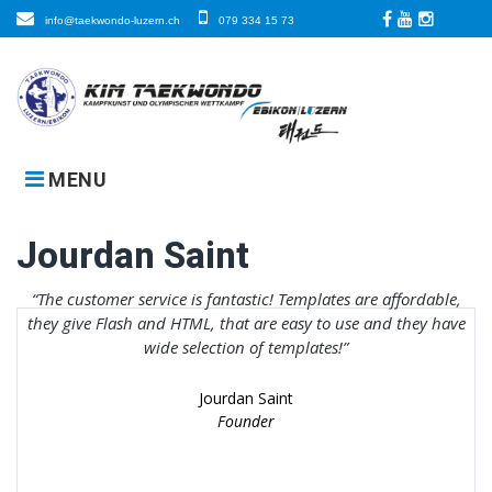
Skip
info@taekwondo-luzern.ch
079 334 15 73
to
Facebook
LinkedIn
Instagra
content
MENU
Jourdan Saint
The customer service is fantastic! Templates are affordable,
they give Flash and HTML, that are easy to use and they have
wide selection of templates!
Jourdan Saint
Founder