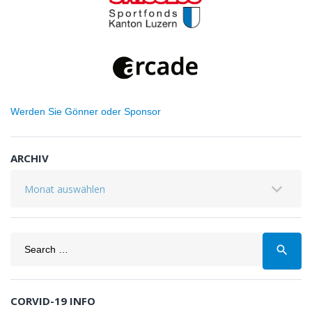
Werden Sie Gönner oder Sponsor
ARCHIV
Archiv
Search
search
for:
CORVID-19 INFO