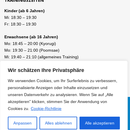
TRAININGSZEITEN
Kinder (ab 6 Jahren)
Mi:
18:30
–
19:30
Fr:
18:30
–
19:30
Erwachsene (ab 16 Jahren)
Mo:
18:45
–
20:00
(Kyorugi)
Mo:
19:30
–
21:00
(Poomsae)
Mi:
19:40
–
21:10
(allgemeines Training)
Fr:
19:40
–
21:10
(allgemeines Training)
Wir schätzen Ihre Privatsphäre
Wir verwenden Cookies, um Ihr Surferlebnis zu verbessern,
personalisierte Anzeigen oder Inhalte einzusetzen und
unseren Datenverkehr zu analysieren. Wenn Sie auf „Alle
akzeptieren" klicken, stimmen Sie der Anwendung von
Cookies zu.
Cookie-Richtlinie
Facebook
LinkedIn
Instagram
© 2010 - 2026 KIM TAEKWONDO SCHULE LUZERN / EBIKON /
Anpassen
Alles ablehnen
Alle akzeptieren
KAMPFSPORT |
Datenschutzerklärung
|
Haftungsausschluss