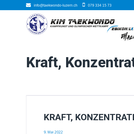
Skip
info@taekwondo-luzern.ch
079 334 15 73
to
content
Kraft, Konzentr
KRAFT, KONZENTRAT
9. Mai 2022