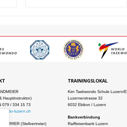
KT
TRAININGSLOKAL
ANDMEIER
Kim Taekwondo Schule Luzern/E
& Hauptinstruktor)
Luzernerstrasse 32
079 / 334 15 73
6032 Ebikon / Luzern
kwondo-luzern.ch
Bankverbindung
CHERRER (Stellvertreter)
Raiffeisenbank Luzern