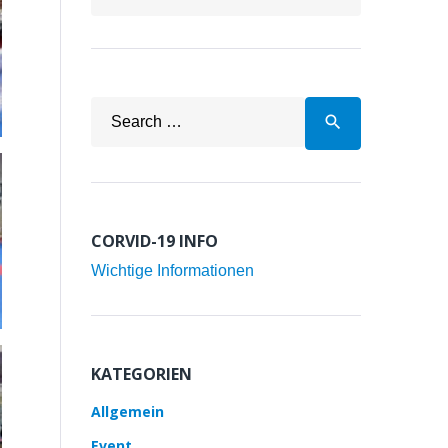
Search
search
for:
CORVID-19 INFO
Wichtige Informationen
KATEGORIEN
Allgemein
Event