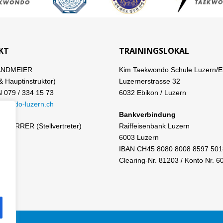
KT
TRAININGSLOKAL
ANDMEIER
Kim Taekwondo Schule Luzern/E
& Hauptinstruktor)
Luzernerstrasse 32
079 / 334 15 73
6032 Ebikon / Luzern
kwondo-luzern.ch
Bankverbindung
CHERRER (Stellvertreter)
Raiffeisenbank Luzern
6003 Luzern
IBAN CH45 8080 8008 8597 501
Clearing-Nr. 81203 / Konto Nr. 6