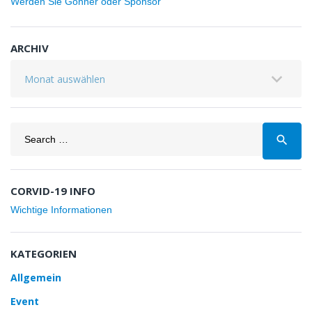
Werden Sie Gönner oder Sponsor
ARCHIV
Archiv
Search
search
for:
CORVID-19 INFO
Wichtige Informationen
KATEGORIEN
Allgemein
Event