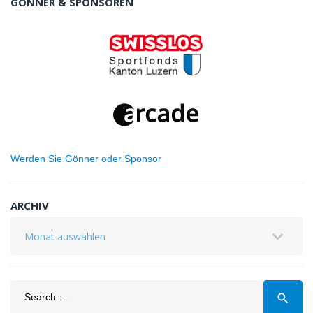
GÖNNER & SPONSOREN
Werden Sie Gönner oder Sponsor
ARCHIV
Archiv
Search
search
for: