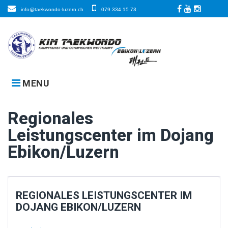
Skip
info@taekwondo-luzern.ch
079 334 15 73
to
Facebook
LinkedIn
Instagra
content
MENU
Regionales
Leistungscenter im Dojang
Ebikon/Luzern
REGIONALES LEISTUNGSCENTER IM
DOJANG EBIKON/LUZERN