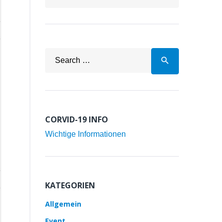
Search
search
for:
CORVID-19 INFO
Wichtige Informationen
KATEGORIEN
Allgemein
Event