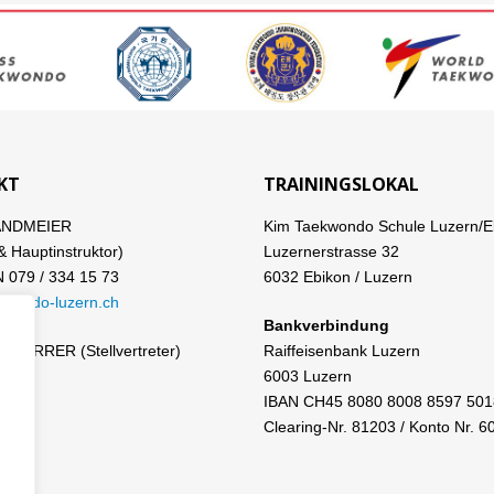
KT
TRAININGSLOKAL
ANDMEIER
Kim Taekwondo Schule Luzern/E
& Hauptinstruktor)
Luzernerstrasse 32
079 / 334 15 73
6032 Ebikon / Luzern
kwondo-luzern.ch
Bankverbindung
CHERRER (Stellvertreter)
Raiffeisenbank Luzern
6003 Luzern
IBAN CH45 8080 8008 8597 501
Clearing-Nr. 81203 / Konto Nr. 6