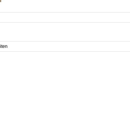
g
iten