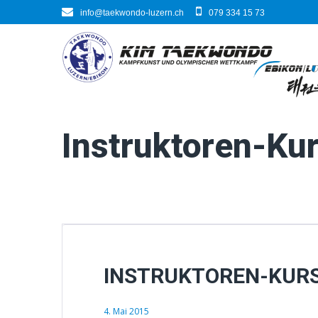
Skip
info@taekwondo-luzern.ch
079 334 15 73
to
content
Instruktoren-Ku
INSTRUKTOREN-KURS 
4. Mai 2015