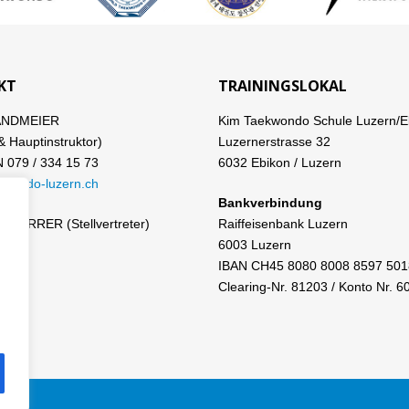
KT
TRAININGSLOKAL
ANDMEIER
Kim Taekwondo Schule Luzern/E
& Hauptinstruktor)
Luzernerstrasse 32
079 / 334 15 73
6032 Ebikon / Luzern
kwondo-luzern.ch
Bankverbindung
CHERRER (Stellvertreter)
Raiffeisenbank Luzern
6003 Luzern
IBAN CH45 8080 8008 8597 501
Clearing-Nr. 81203 / Konto Nr. 6