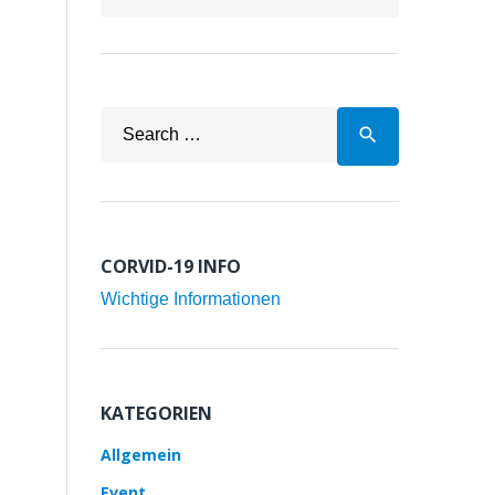
Search
search
for:
CORVID-19 INFO
Wichtige Informationen
KATEGORIEN
Allgemein
Event