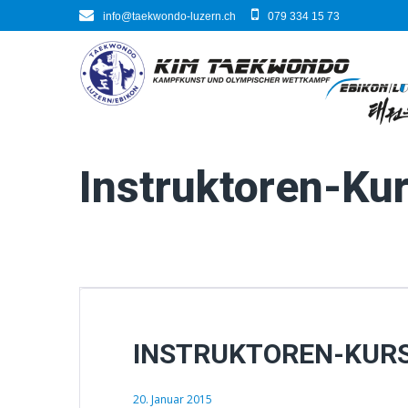
Skip
info@taekwondo-luzern.ch
079 334 15 73
to
content
Instruktoren-Kur
INSTRUKTOREN-KURS 
20. Januar 2015