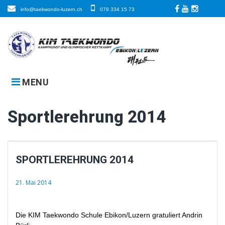
Skip
info@taekwondo-luzern.ch
079 334 15 73
to
Facebook
LinkedIn
Instagra
content
MENU
Sportlerehrung 2014
SPORTLEREHRUNG 2014
21. Mai 2014
Die KIM Taekwondo Schule Ebikon/Luzern gratuliert Andrin