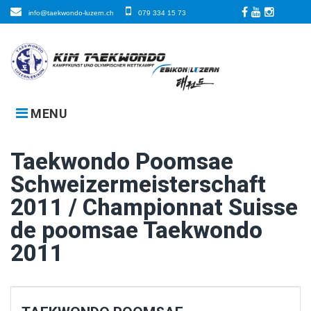
Skip
info@taekwondo-luzern.ch
079 334 15 73
to
Facebook
LinkedIn
Instagra
content
MENU
Taekwondo Poomsae
Schweizermeisterschaft
2011 / Championnat Suisse
de poomsae Taekwondo
2011