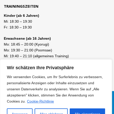
TRAININGSZEITEN
Kinder (ab 6 Jahren)
Mi:
18:30
–
19:30
Fr:
18:30
–
19:30
Erwachsene (ab 16 Jahren)
Mo:
18:45
–
20:00
(Kyorugi)
Mo:
19:30
–
21:00
(Poomsae)
Mi:
19:40
–
21:10
(allgemeines Training)
Fr:
19:40
–
21:10
(allgemeines Training)
Wir schätzen Ihre Privatsphäre
Wir verwenden Cookies, um Ihr Surferlebnis zu verbessern,
personalisierte Anzeigen oder Inhalte einzusetzen und
unseren Datenverkehr zu analysieren. Wenn Sie auf „Alle
akzeptieren" klicken, stimmen Sie der Anwendung von
Cookies zu.
Cookie-Richtlinie
Facebook
LinkedIn
Instagram
© 2010 - 2026 KIM TAEKWONDO SCHULE LUZERN / EBIKON /