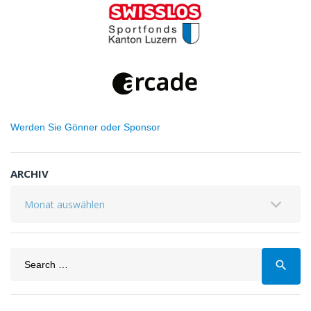
Werden Sie Gönner oder Sponsor
ARCHIV
Archiv
Search
search
for: