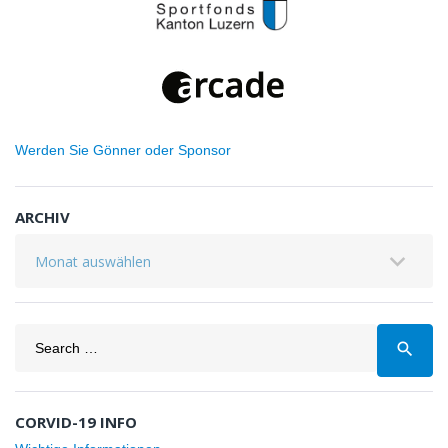
Werden Sie Gönner oder Sponsor
ARCHIV
Archiv
Search
search
for:
CORVID-19 INFO