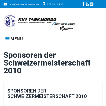
Skip
info@taekwondo-luzern.ch
079 334 15 73
to
Facebook
LinkedIn
Instagra
content
MENU
Sponsoren der
Schweizermeisterschaft
2010
SPONSOREN DER
SCHWEIZERMEISTERSCHAFT 2010