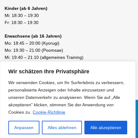
Kinder (ab 6 Jahren)
Mi:
18:30
–
19:30
Fr:
18:30
–
19:30
Erwachsene (ab 16 Jahren)
Mo:
18:45
–
20:00
(Kyorugi)
Mo:
19:30
–
21:00
(Poomsae)
Mi:
19:40
–
21:10
(allgemeines Training)
Fr:
19:40
–
21:10
(allgemeines Training)
Wir schätzen Ihre Privatsphäre
Wir verwenden Cookies, um Ihr Surferlebnis zu verbessern,
personalisierte Anzeigen oder Inhalte einzusetzen und
unseren Datenverkehr zu analysieren. Wenn Sie auf „Alle
akzeptieren" klicken, stimmen Sie der Anwendung von
Cookies zu.
Cookie-Richtlinie
Facebook
LinkedIn
Instagram
© 2010 - 2026 KIM TAEKWONDO SCHULE LUZERN / EBIKON /
Anpassen
Alles ablehnen
Alle akzeptieren
KAMPFSPORT |
Datenschutzerklärung
|
Haftungsausschluss